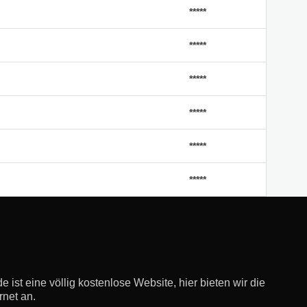
*****
*****
*****
*****
*****
*****
e ist eine völlig kostenlose Website, hier bieten wir die
rnet an.