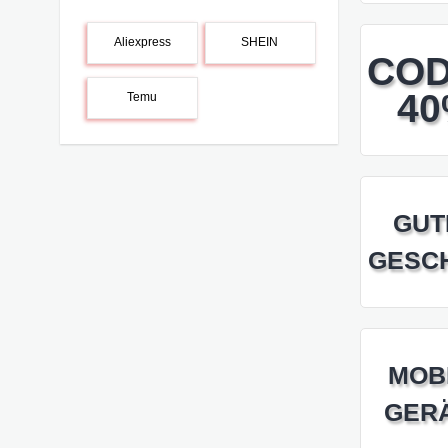
Aliexpress
SHEIN
CO
4
Temu
GUT
GESC
MOB
GER