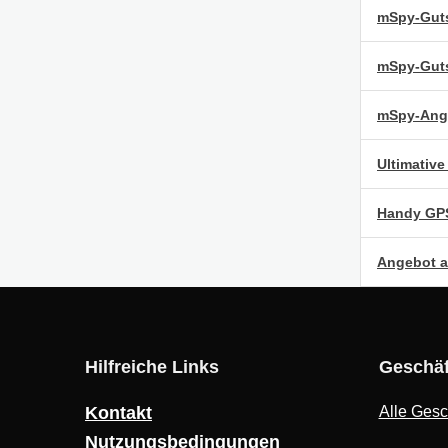
mSpy-Guts
mSpy-Gut
mSpy-Ang
Ultimativ
Handy GPS
Angebot a
Hilfreiche Links
Geschäf
Kontakt
Alle Gesc
Nutzungsbedingungen