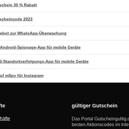
chein 30 % Rabatt
scheincode 2023
ebot zur WhatsApp-Überwachung
e Android-Spionage-App für mobile Geräte
-Standortverfolgungs-App für mobile Geräte
uf mSpy für Instagram
te
gültiger Gutschein
häfte
Das Portal Gutscheingultig.d
besten Aktionscodes im Inte