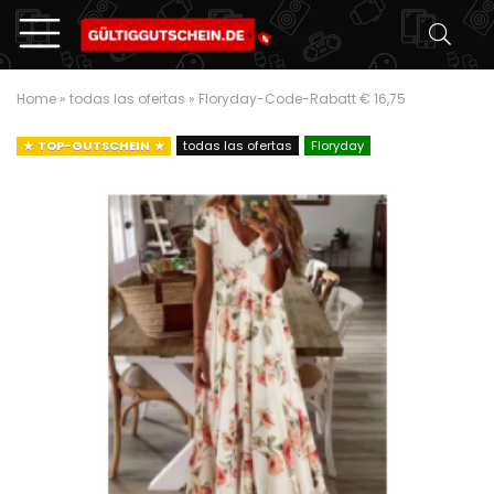
Home
»
todas las ofertas
»
Floryday-Code-Rabatt € 16,75
TOP-GUTSCHEIN
todas las ofertas
Floryday