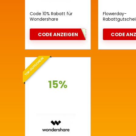
Code 10% Rabatt für
Flowerday-
Wondershare
Rabattgutschei
UniConverter
CODE ANZEIGEN
CODE ANZ
TOP-GUTSCHEIN
15%