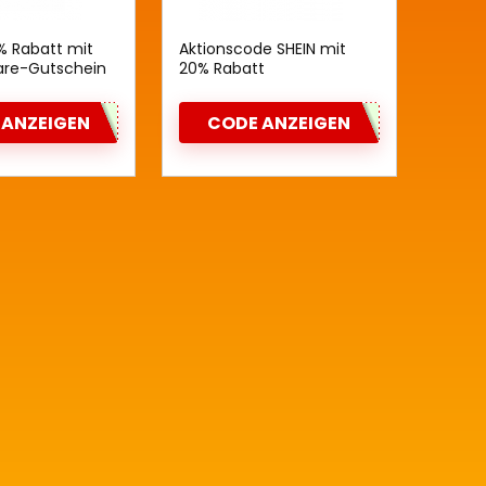
% Rabatt mit
Aktionscode SHEIN mit
re-Gutschein
20% Rabatt
 ANZEIGEN
CODE ANZEIGEN