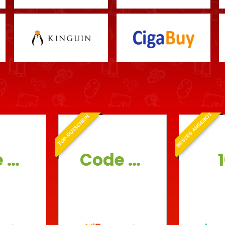
BESTES ANGEBOT
TOP-GUTSCHEIN
Code 4€
Code 3€