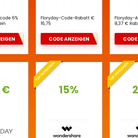
scode 6%
Floryday-Code-Rabatt €
Floryday-
ein
16,75
8,37 € Rab
EIGEN
CODE ANZEIGEN
CODE
TOP-GUTSCHEIN
TOP-GUTSCHEIN
 €
15%