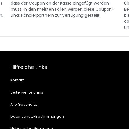
fs
dass der Coupon an der Kasse eingefügt werden
üb
muss. In den meisten Fällen werden diese Coupon-
Be
m,
Links Händlerpartnern zur Verfügung gestellt.
bi
od
un
Hilfreiche Links
Kontakt
Seitenverzeichnis
Alle Geschäfte
Datenschutz-Bestimmungen
Nutzungsbedingungen