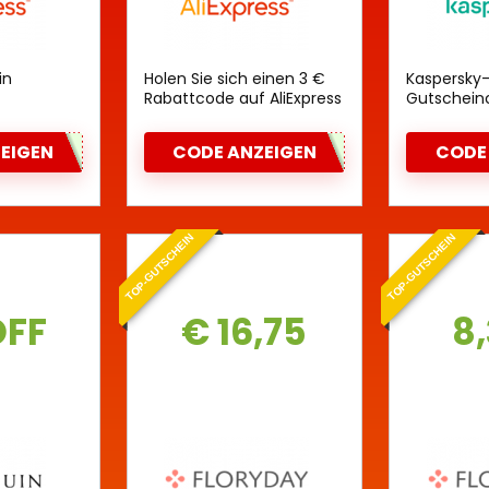
in
Holen Sie sich einen 3 €
Kaspersky
Rabattcode auf AliExpress
Gutschein
für Neukunden
Rabatt
EIGEN
CODE ANZEIGEN
CODE
TOP-GUTSCHEIN
TOP-GUTSCHEIN
OFF
€ 16,75
8,