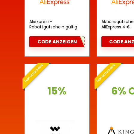
Aliexpress-
Aktionsgutsche
Rabattgutschein gültig
AliExpress 4 €
auf der gesamten
Website
CODE ANZEIGEN
CODE ANZ
TOP-GUTSCHEIN
TOP-GUTSCHEIN
15%
6% 