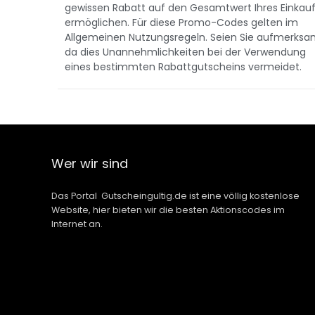
gewissen Rabatt auf den Gesamtwert Ihres Einkau
ermöglichen. Für diese Promo-Codes gelten im
Allgemeinen Nutzungsregeln. Seien Sie aufmerksa
da dies Unannehmlichkeiten bei der Verwendung
eines bestimmten Rabattgutscheins vermeidet.
Wer wir sind
Das Portal Gutscheingultig.de ist eine völlig kostenlose
Website, hier bieten wir die besten Aktionscodes im
Internet an.